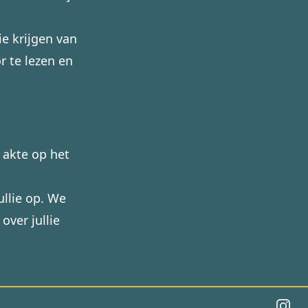
lie krijgen van
r te lezen en
e akte op het
llie op. We
over jullie
Insta