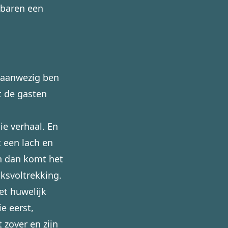
rbaren een
jd aanwezig ben
t de gasten
ie verhaal. En
t een lach en
n dan komt het
ksvoltrekking.
et huwelijk
ie eerst,
 zover en zijn