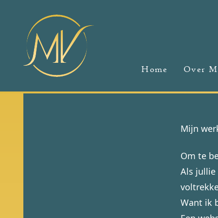
Home
Over M
Mijn wer
Om te be
Als julli
voltrekk
Want ik b