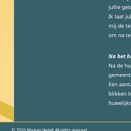
jullie g
Ik laat j
mij de t
om na te
Na het h
Na de huw
gemeent
Een aant
blikken t
huwelijk
© 2026 Marloes Vertelt All rights reserved.