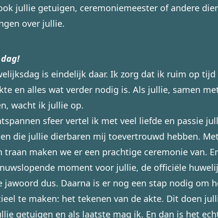
 ook jullie getuigen, ceremoniemeester of andere die
ngen over jullie.
 dag!
welijksdag is eindelijk daar. Ik zorg dat ik ruim op ti
te en alles wat verder nodig is. Als jullie, samen me
, wacht ik jullie op.
tspannen sfeer vertel ik met veel liefde en passie jull
len die jullie dierbaren mij toevertrouwd hebben. Me
 traan maken we er een prachtige ceremonie van. E
nuwslopende moment voor jullie, de officiële huwelij
e jawoord dus. Daarna is er nog een stap nodig om h
cieel te maken: het tekenen van de akte. Dit doen jull
llie getuigen en als laatste mag ik. En dan is het echt