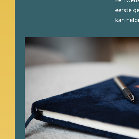
Een websi
eerste ge
kan help