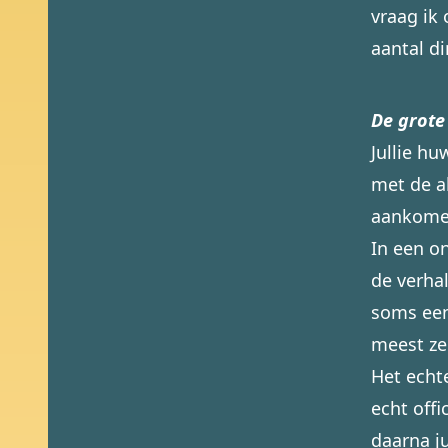
vraag ik
aantal di
De grote
Jullie hu
met de ak
aankomen
In een on
de verha
soms een
meest ze
Het echt
echt offi
daarna ju