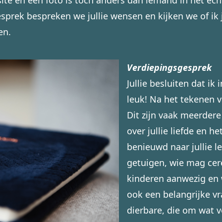
te en een foto is toch anders dan iemand in het echt 
sprek bespreken we jullie wensen en kijken we of ik j
en.
Verdiepingsgesprek
Jullie besluiten dat i
leuk! Na het tekenen 
Dit zijn vaak meerdere 
over jullie liefde en h
benieuwd naar jullie l
getuigen, wie mag cere
kinderen aanwezig en w
ook een belangrijke v
dierbare, die om wat v